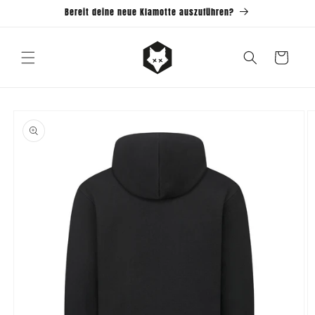
Direkt
Bereit deine neue Klamotte auszuführen?
zum
Inhalt
Warenkorb
u
roduktinformationen
pringen