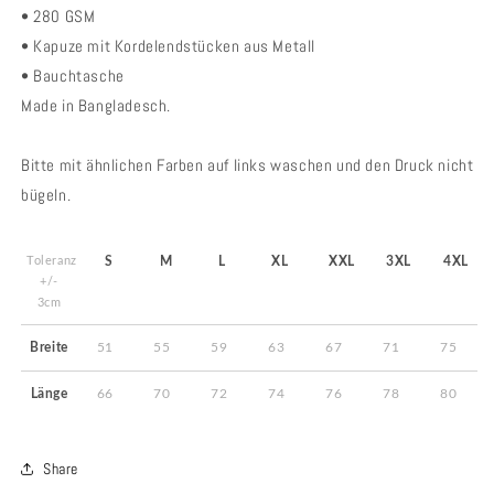
• 280 GSM
• Kapuze mit Kordelendstücken aus Metall
• Bauchtasche
Made in Bangladesch.
Bitte mit ähnlichen Farben auf links waschen und den Druck nicht
bügeln.
Toleranz
S
M
L
XL
XXL
3XL
4XL
+/-
3cm
Breite
51
55
59
63
67
71
75
Länge
66
70
72
74
76
78
80
Share