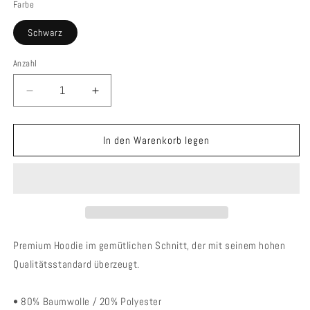
Farbe
Schwarz
Anzahl
Anzahl
Verringere
Erhöhe
die
die
Menge
Menge
für
für
In den Warenkorb legen
HigherBlanks
HigherBlanks
Premium
Premium
Hoodie
Hoodie
-
-
Techno
Techno
Premium Hoodie im gemütlichen Schnitt, der mit seinem hohen
Qualitätsstandard überzeugt.
• 80% Baumwolle / 20% Polyester