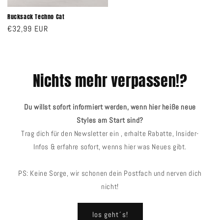
Rucksack Techno Cat
Normaler
€32,99 EUR
Preis
Nichts mehr verpassen!?
Du willst sofort informiert werden, wenn hier heiße neue
Styles am Start sind?
Trag dich für den Newsletter ein , erhalte Rabatte, Insider-
Infos & erfahre sofort, wenns hier was Neues gibt.
PS: Keine Sorge, wir schonen dein Postfach und nerven dich
nicht!
los geht´s!