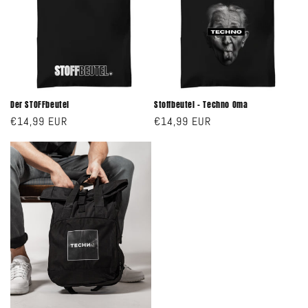
Der STOFFbeutel
Stoffbeutel - Techno Oma
Normaler
€14,99 EUR
Normaler
€14,99 EUR
Preis
Preis