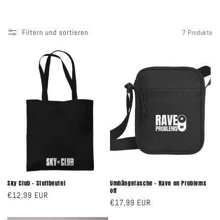
Filtern und sortieren
7 Produkte
Sky Club - Stoffbeutel
Umhängetasche - Rave on Problems
off
Normaler
€12,99 EUR
Normaler
€17,99 EUR
Preis
Preis