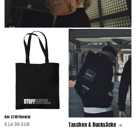
Der STOFFbeutel
Taschen & Rucksäcke
Normaler
€14,99 EUR
Preis