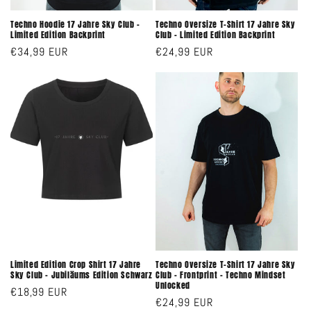
Techno Hoodie 17 Jahre Sky Club –
Techno Oversize T-Shirt 17 Jahre Sky
Limited Edition Backprint
Club – Limited Edition Backprint
Normaler
€34,99 EUR
Normaler
€24,99 EUR
Preis
Preis
Limited Edition Crop Shirt 17 Jahre
Techno Oversize T-Shirt 17 Jahre Sky
Sky Club – Jubiläums Edition Schwarz
Club – Frontprint – Techno Mindset
Unlocked
Normaler
€18,99 EUR
Normaler
€24,99 EUR
Preis