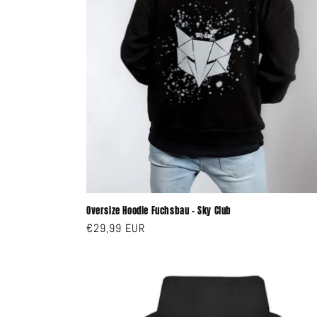
Oversize Hoodie Fuchsbau - Sky Club
Normaler
€29,99 EUR
Preis