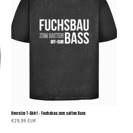
Oversize T-Shirt - Fuchsbau zum satten Bass
Normaler
€29,99 EUR
Preis