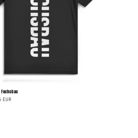
 - Fuchsbau
ler
5 EUR