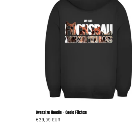
Oversize Hoodie - Coole Füchse
Normaler
€29,99 EUR
Preis