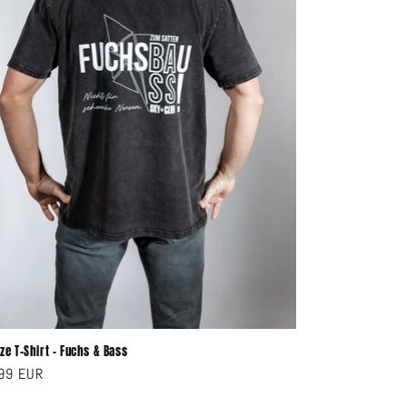
ze T-Shirt - Fuchs & Bass
aler
99 EUR
s