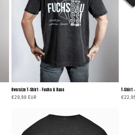
Oversize T-Shirt - Fuchs & Bass
T-Shirt
Normaler
€29,99 EUR
Norma
€22,9
Preis
Preis